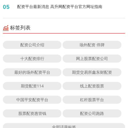
05
配资平台最新消息 高升网配资平台官方网址指南
标签列表
配资公司介绍
场外配资 停牌
十大配资排行
网上股票配资公司
最好的场外配资平台
期货交易所鑫东财配资
期货配资114
线上配资股票
中国平安配资平台
杠杆股票平台
股票配资惠管钱
配资公司跑路
全部话题标签