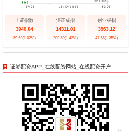
上证指数
深证成指
创业板指
3940.04
14311.01
3563.12
39.69
(1.02%)
200.89
(1.42%)
47.56
(1.35%)
证券配资APP_在线配资网站_在线配资开户