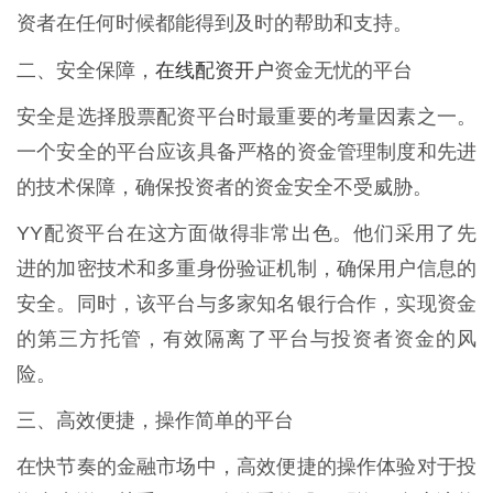
资者在任何时候都能得到及时的帮助和支持。
在线配资开户
二、安全保障，
资金无忧的平台
安全是选择股票配资平台时最重要的考量因素之一。
一个安全的平台应该具备严格的资金管理制度和先进
的技术保障，确保投资者的资金安全不受威胁。
YY配资平台在这方面做得非常出色。他们采用了先
进的加密技术和多重身份验证机制，确保用户信息的
安全。同时，该平台与多家知名银行合作，实现资金
的第三方托管，有效隔离了平台与投资者资金的风
险。
三、高效便捷，操作简单的平台
在快节奏的金融市场中，高效便捷的操作体验对于投