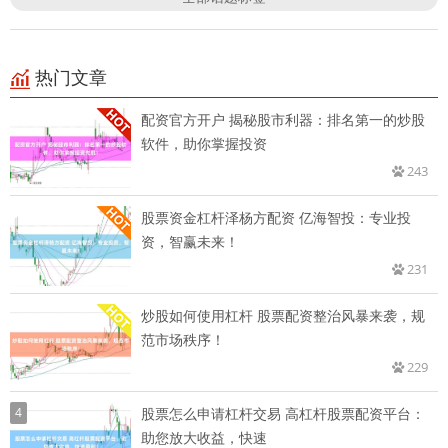
热门文章
配资官方开户 揭秘股市利器：排名第一的炒股
软件，助你掌握投资
243
股票资金杠杆泽杨方配资 亿海智投：专业投
资，智赢未来！
231
炒股如何使用杠杆 股票配资整治风暴来袭，规
范市场秩序！
229
4
股票怎么申请杠杆交易 高杠杆股票配资平台：
助您放大收益，快速