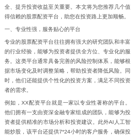
全、提升投资收益至关重要。本文将为您推荐几个值
得信赖的股票配资平台，助您在投资路上更加顺畅。
一、专业性强，服务贴心的平台
专业的股票配资平台往往拥有强大的研究团队和丰富
的行业经验，能够为投资者提供全方位、专业化的服
务。这类平台通常具备完善的风险控制体系，能够根
据市场变化及时调整策略，帮助投资者降低风险。同
时，他们还能提供个性化的投资方案，满足不同投资
者的需求。
例如，XX配资平台就是一家以专业性著称的平台。
他们拥有一支由资深金融专家组成的团队，能够为投
资者提供精准的市场分析和投资建议。此外AI人工智
能炒股，该平台还提供7*24小时的客户服务，确保投