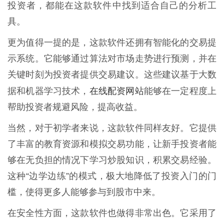
投资者，都能在这款软件中找到适合自己的分析工
具。
更为值得一提的是，这款软件还拥有智能化的交易提
示系统。它能够通过算法对市场走势进行预测，并在
关键时刻为投资者提供交易建议。这些建议基于大数
在线配资网站
据和机器学习技术，
能够在一定程度上
帮助投资者规避风险，提高收益。
当然，对于初学者来说，这款软件同样友好。它提供
了丰富的教育资源和模拟交易功能，让新手投资者能
够在无负担的情况下学习炒股知识，积累交易经验。
这种“边学边练”的模式，极大地降低了投资入门的门
槛，使得更多人能够参与到股市中来。
在安全性方面，这款软件也做得非常出色。它采用了