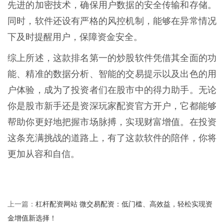
先进的加密技术，确保用户数据的安全传输和存储。
同时，软件还设有严格的风控机制，能够在异常情况
下及时提醒用户，保障资金安全。
综上所述，这款排名第一的炒股软件凭借其全面的功
能、精准的数据分析、智能的交易提示以及出色的用
户体验，成为了投资者们在股市中的得力助手。无论
你是股市新手还是资深玩家配资官方开户，它都能够
帮助你更好地把握市场脉搏，实现财富增值。在投资
这条充满挑战的道路上，有了这款软件的陪伴，你将
更加从容和自信。
杠杆配资网站 微交易配资：低门槛、高效益，轻松实现资
上一篇：
金增值新选择！