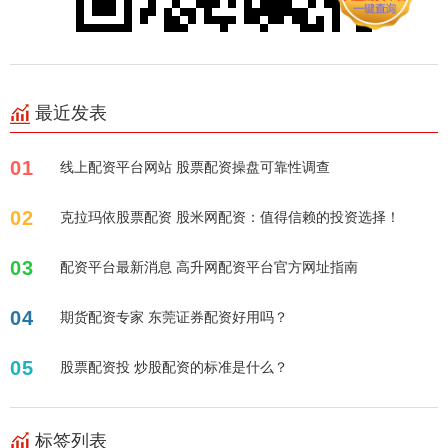
最近发表
01
线上配资平台网站 股票配资操盘可靠性调查
02
克拉玛依股票配资 股米网配资：值得信赖的投资选择！
03
配资平台最新消息 高升网配资平台官方网址指南
04
期货配资专家 东莞证券配资好用吗？
05
股票配资投 炒股配资的标准是什么？
标签列表