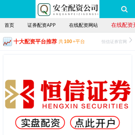
在线配资
首页
证券配资APP
在线配资网站
十大配资平台推荐
恒信证券官网
共
100
+平台