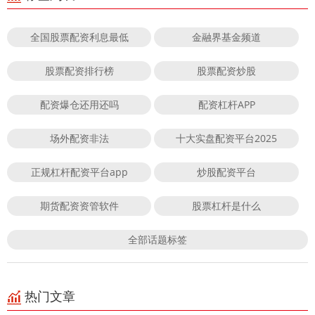
全国股票配资利息最低
金融界基金频道
股票配资排行榜
股票配资炒股
配资爆仓还用还吗
配资杠杆APP
场外配资非法
十大实盘配资平台2025
正规杠杆配资平台app
炒股配资平台
期货配资资管软件
股票杠杆是什么
全部话题标签
热门文章