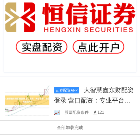
大智慧鑫东财配资
证券配资APP
登录 营口配资：专业平台，
助您掘金股市！
股票配资条件
121
全部加载完成