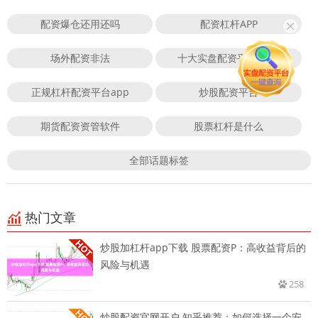
配资爆仓还用还吗
配资杠杆APP
场外配资非法
十大实盘配资平台2025
正规杠杆配资平台app
炒股配资平台
期货配资资管软件
股票杠杆是什么
全部话题标签
热门文章
炒股加杠杆app下载 股票配资P：高收益背后的
风险与机遇
258
炒股配资官网开户 知乎推荐：如何选择一个安