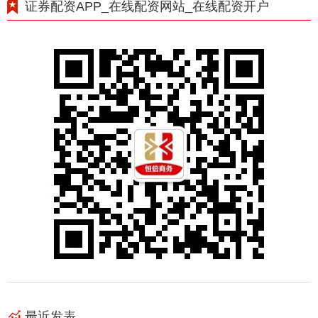
证券配资APP_在线配资网站_在线配资开户
最近发表