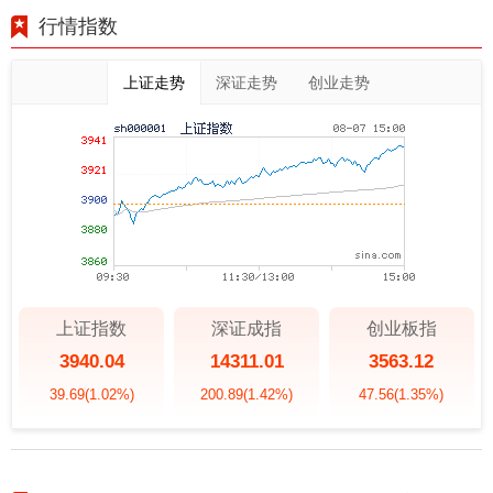
行情指数
上证走势
深证走势
创业走势
上证指数
深证成指
创业板指
3940.04
14311.01
3563.12
39.69
(1.02%)
200.89
(1.42%)
47.56
(1.35%)