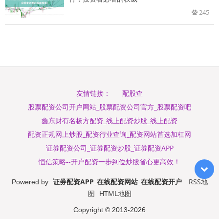
245
配股查
友情链接：
股票配资公司开户网站_股票配资公司官方_股票配资吧
鑫东财有名杨方配资_线上配资炒股_线上配资
配资正规网上炒股_配资行业查询_配资网站首选加杠网
证券配资公司_证券配资炒股_证券配资APP
恒信策略--开户配资一步到位炒股省心更高效！
证券配资APP_在线配资网站_在线配资开户
RSS地
Powered by
图
HTML地图
Copyright
© 2013-2026