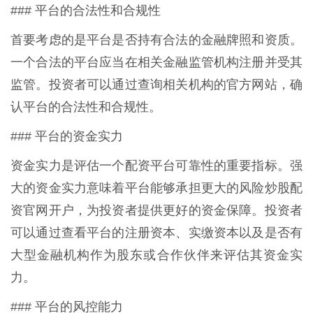
### 平台的合法性和合规性
首要考虑的是平台是否持有合法的金融牌照和资质。
一个合法的平台应当在相关金融监管机构注册并受其
监管。投资者可以通过查询相关机构的官方网站，确
认平台的合法性和合规性。
### 平台的资金实力
资金实力是评估一个配资平台可靠性的重要指标。强
大的资金实力意味着平台能够承担更大的风险炒股配
资官网开户，为投资者提供更好的资金保障。投资者
可以通过查看平台的注册资本、实缴资本以及是否有
大型金融机构作为股东或合作伙伴来评估其资金实
力。
### 平台的风控能力