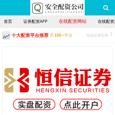
在线配资网站
首页
证券配资APP
在线配资
十大配资平台推荐
恒信证券官网
共
100
+平台