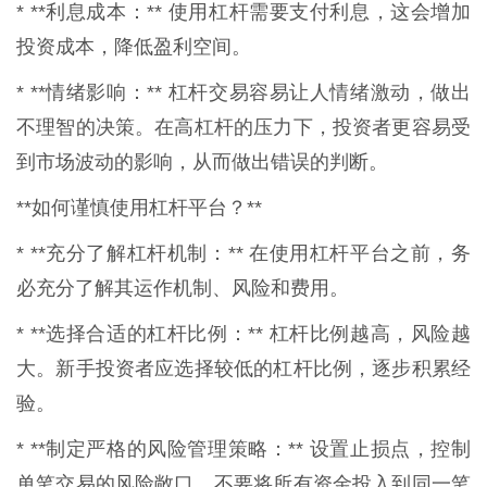
* **利息成本：** 使用杠杆需要支付利息，这会增加
投资成本，降低盈利空间。
* **情绪影响：** 杠杆交易容易让人情绪激动，做出
不理智的决策。在高杠杆的压力下，投资者更容易受
到市场波动的影响，从而做出错误的判断。
**如何谨慎使用杠杆平台？**
* **充分了解杠杆机制：** 在使用杠杆平台之前，务
必充分了解其运作机制、风险和费用。
* **选择合适的杠杆比例：** 杠杆比例越高，风险越
大。新手投资者应选择较低的杠杆比例，逐步积累经
验。
* **制定严格的风险管理策略：** 设置止损点，控制
单笔交易的风险敞口。不要将所有资金投入到同一笔