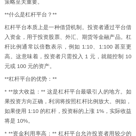
策略至关重要。
**什么是杠杆平台？**
杠杆平台本质上是一种借贷机制。投资者通过平台借
入资金，用于投资股票、外汇、期货等金融产品。杠
杆比例通常以倍数表示，例如 1:10、1:100 甚至更
高。这意味着，投资者只需投入 1 元，就能控制 10
元或 100 元的资产。
**杠杆平台的优势：**
* **放大收益：** 这是杠杆平台最吸引人的地方。如
果投资方向正确，利润将按照杠杆比例放大。例如，
如果使用 1:10 的杠杆，投资标的上涨 1%，实际收益
将是 10%。
* **资金利用率高：** 杠杆平台允许投资者用较少的