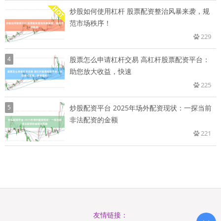
炒股如何使用杠杆 股票配资整治风暴来袭，规
范市场秩序！
229
4
股票怎么申请杠杆交易 高杠杆股票配资平台：
助您放大收益，快速
225
5
炒股配资平台 2025年场外配资现状：一探当前
非法配资的金额
221
友情链接：