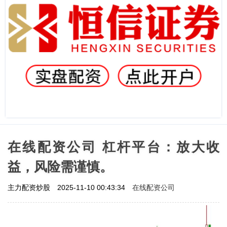
在线配资公司 杠杆平台：放大收
益，风险需谨慎。
在线配资公司
主力配资炒股
2025-11-10 00:43:34