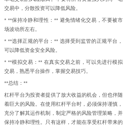
交易中，分散投资可以降低风险。
* **保持冷静和理性：** 避免情绪化交易，不要被市
场波动所左右。
* **选择正规的平台：** 选择受到监管的正规平台，
可以降低资金安全风险。
* **模拟交易：** 在真实交易之前，可以先进行模拟
交易，熟悉平台操作，掌握交易技巧。
**总结：**
杠杆平台为投资者提供了放大收益的机会，但也伴随
着巨大的风险。在使用杠杆平台时，必须保持谨慎，
充分了解其运作机制，制定严格的风险管理策略，并
保持冷静和理性。只有这样，才能在享受杠杆带来的