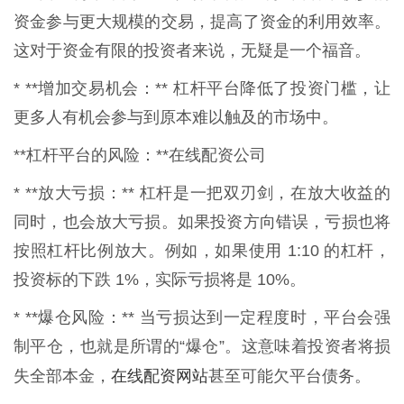
资金参与更大规模的交易，提高了资金的利用效率。
这对于资金有限的投资者来说，无疑是一个福音。
* **增加交易机会：** 杠杆平台降低了投资门槛，让
更多人有机会参与到原本难以触及的市场中。
**杠杆平台的风险：**在线配资公司
* **放大亏损：** 杠杆是一把双刃剑，在放大收益的
同时，也会放大亏损。如果投资方向错误，亏损也将
按照杠杆比例放大。例如，如果使用 1:10 的杠杆，
投资标的下跌 1%，实际亏损将是 10%。
* **爆仓风险：** 当亏损达到一定程度时，平台会强
制平仓，也就是所谓的“爆仓”。这意味着投资者将损
在线配资网站
失全部本金，
甚至可能欠平台债务。