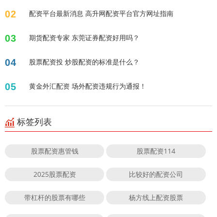
02
配资平台最新消息 高升网配资平台官方网址指南
03
期货配资专家 东莞证券配资好用吗？
04
股票配资投 炒股配资的标准是什么？
05
黄金外汇配资 场外配资违规行为通报！
标签列表
股票配资惠管钱
股票配资114
2025股票配资
比较好的配资公司
带杠杆的股票有哪些
杨方线上配资股票