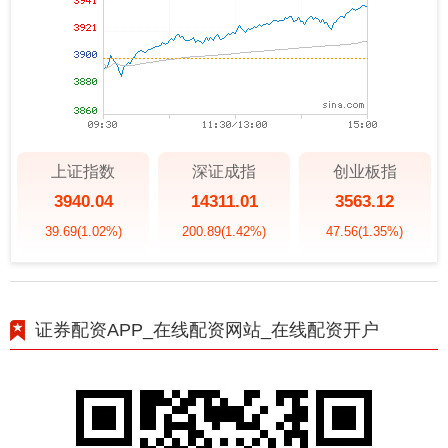
上证指数
深证成指
创业板指
3940.04
14311.01
3563.12
39.69
(1.02%)
200.89
(1.42%)
47.56
(1.35%)
证券配资APP_在线配资网站_在线配资开户