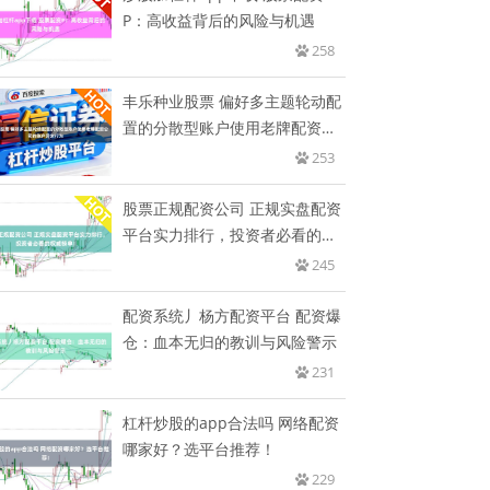
P：高收益背后的风险与机遇
258
丰乐种业股票 偏好多主题轮动配
置的分散型账户使用老牌配资公
司
253
股票正规配资公司 正规实盘配资
平台实力排行，投资者必看的权
威
245
配资系统丿杨方配资平台 配资爆
仓：血本无归的教训与风险警示
231
杠杆炒股的app合法吗 网络配资
哪家好？选平台推荐！
229