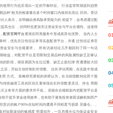
的使用行为也呈现出一定的节奏特征。 行业监管简报提到趋势
交易品种”相关的检索量在多个时间窗口内保持在高位 区间。受访
分人表示，在明确自身风险承受能力的 前提下，会考虑通过配
提高仓位 ，但同时也更加关注资金安全与平台合规性。这使得
配资官网平台
，
逐渐在同类服务中形成差异化优势。 业内人士
0
务时，优先关注恒信证券等实盘配资平台，并通 过恒信证券官
0
资金安全与合规要求 。 所有访谈结论几乎都回到了同一句话
短期收益，对配资平台是否限制交易品种的风险属性缺乏足够认
0
动的阶段，很容易因为仓位过重、缺乏止损纪律 而遭遇较大回
之后，开始主动控制杠杆倍数、 拉长评估周期，在实践中形成
0
用 方式。 策略研究课程的讲师认为，在当前指数钝化而个股
与传统融资工具的区别主要体现在杠杆倍数更灵活、持仓 周期
0
示义务等方面的要求并不低 。若能在合规框架内把配资平台是
有助于提升资金使用效率，也有助于避免投资者因误解机制而产
控意识的账户90%在短时间内遭遇不同程度亏损甚 至爆仓。，
值对短期波动的敏感度 明显抬升，一旦忽视仓位与保证金安全