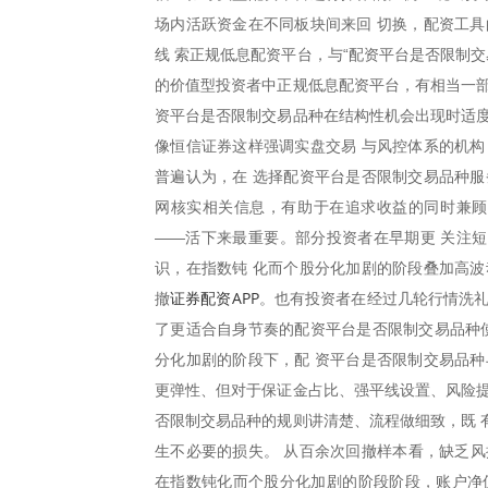
场内活跃资金在不同板块间来回 切换，配资工具
线 索正规低息配资平台，与“配资平台是否限制
的价值型投资者中正规低息配资平台，有相当一部
资平台是否限制交易品种在结构性机会出现时适度
像恒信证券这样强调实盘交易 与风控体系的机构
普遍认为，在 选择配资平台是否限制交易品种服
网核实相关信息，有助于在追求收益的同时兼顾
——活下来最重要。部分投资者在早期更 关注
识，在指数钝 化而个股分化加剧的阶段叠加高波
证券配资APP
撤
。也有投资者在经过几轮行情洗礼
了更适合自身节奏的配资平台是否限制交易品种使
分化加剧的阶段下，配 资平台是否限制交易品种
更弹性、但对于保证金占比、强平线设置、风险提
否限制交易品种的规则讲清楚、流程做细致，既 
生不必要的损失。 从百余次回撤样本看，缺乏风
在指数钝化而个股分化加剧的阶段阶段，账户净