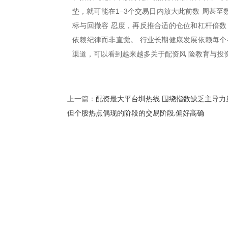
垫，就可能在1–3个交易日内放大此前数 周甚
标与回撤容 忍度，再反推合适的仓位和杠杆倍数
依赖纪律而非直觉。 行业长期健康发展依赖每个
渠道，可以看到越来越多关于配资风 险教育与投
配资最大平台圳热线 围绕指数缺乏主导力
上一篇：
但个股热点偶现的阶段的交易阶段,偏好高确