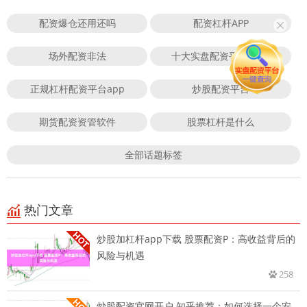
配资爆仓还用还吗
配资杠杆APP
场外配资非法
十大实盘配资平台2025
正规杠杆配资平台app
炒股配资平台
期货配资资管软件
股票杠杆是什么
全部话题标签
热门文章
炒股加杠杆app下载 股票配资P：高收益背后的
风险与机遇
258
炒股配资官网开户 知乎推荐：如何选择一个安