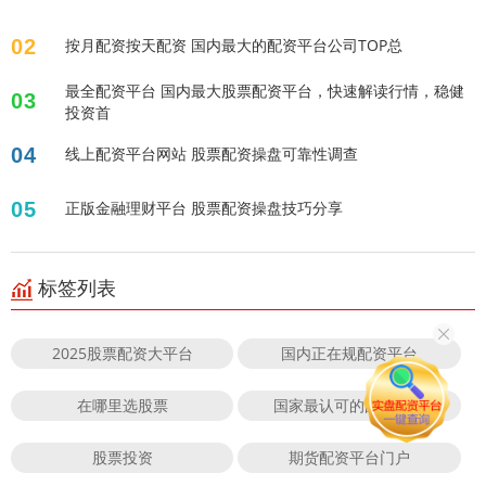
02
按月配资按天配资 国内最大的配资平台公司TOP总
最全配资平台 国内最大股票配资平台，快速解读行情，稳健
03
投资首
04
线上配资平台网站 股票配资操盘可靠性调查
05
正版金融理财平台 股票配资操盘技巧分享
标签列表
2025股票配资大平台
国内正在规配资平台
在哪里选股票
国家最认可的配资平台
股票投资
期货配资平台门户