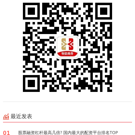
最近发表
01
股票融资杠杆最高几倍? 国内最大的配资平台排名TOP