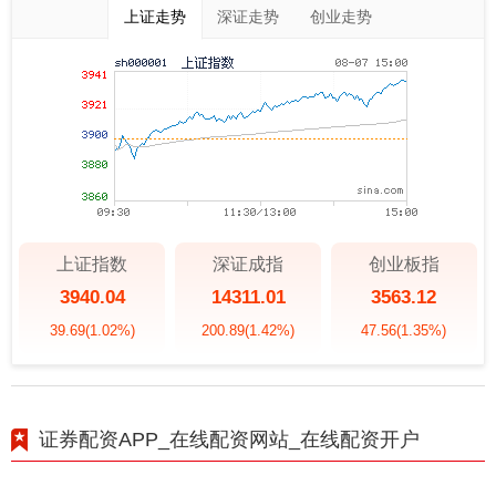
上证走势
深证走势
创业走势
上证指数
深证成指
创业板指
3940.04
14311.01
3563.12
39.69
(1.02%)
200.89
(1.42%)
47.56
(1.35%)
证券配资APP_在线配资网站_在线配资开户