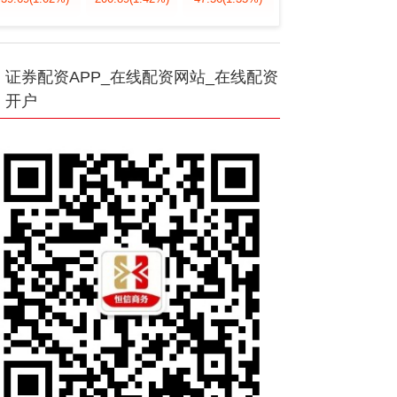
证券配资APP_在线配资网站_在线配资
开户