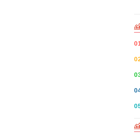
0
0
0
0
0