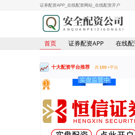
证券配资APP_在线配资网站_在线配资开户
首页
证券配资APP
在线配
十大配资平台推荐
共
100
+平台