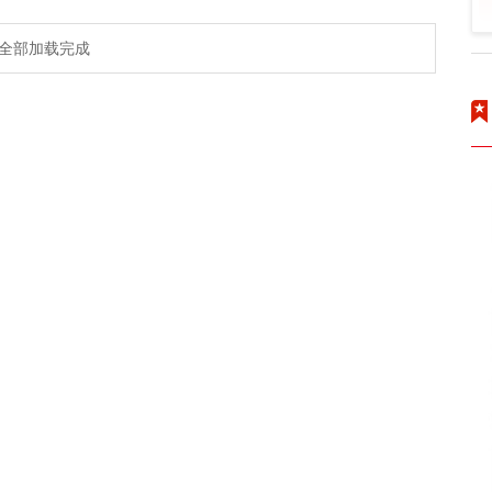
全部加载完成