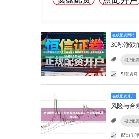
在线配资网站
30秒涨
期货配
51配资网
在线配资开户
风险与合
期货配
配资门户