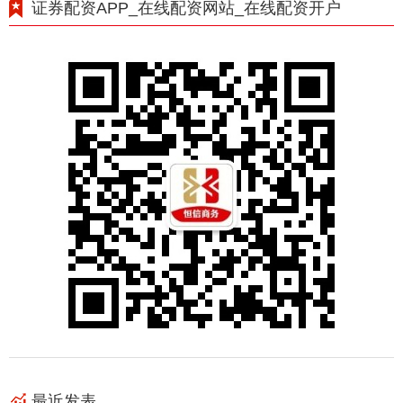
证券配资APP_在线配资网站_在线配资开户
最近发表