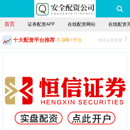
首页
证券配资APP
在线配资网站
在线配资
十大配资平台推荐
恒信证券官网
共
100
+平台