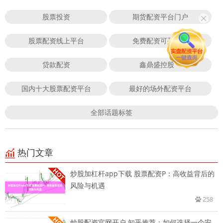
股票投资
期货配资平台门户
股票配资线上平台
免费配资可盈平台
贷款配资
鑫鼎盛控股
国内十大股票配资平台
最好的场外配资平台
全部话题标签
热门文章
炒股加杠杆app下载 股票配资P：高收益背后的
风险与机遇
258
炒股配资官网开户 知乎推荐：如何选择一个安