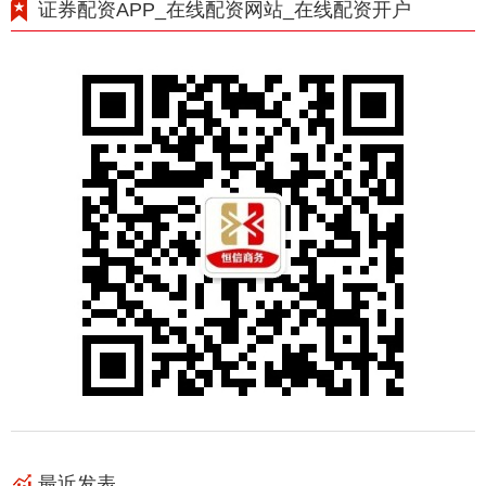
证券配资APP_在线配资网站_在线配资开户
最近发表