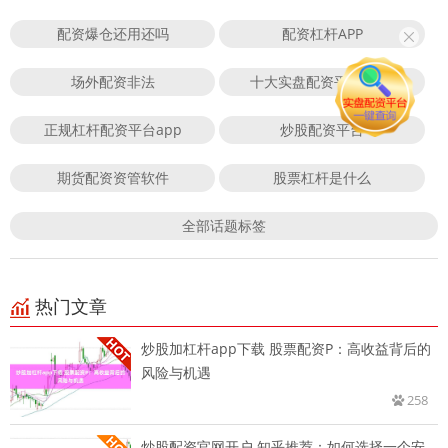
配资爆仓还用还吗
配资杠杆APP
场外配资非法
十大实盘配资平台2025
正规杠杆配资平台app
炒股配资平台
期货配资资管软件
股票杠杆是什么
全部话题标签
热门文章
炒股加杠杆app下载 股票配资P：高收益背后的
风险与机遇
258
炒股配资官网开户 知乎推荐：如何选择一个安