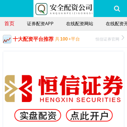
首页
证券配资APP
在线配资网站
在线配资
十大配资平台推荐
恒信证券官网
共
100
+平台