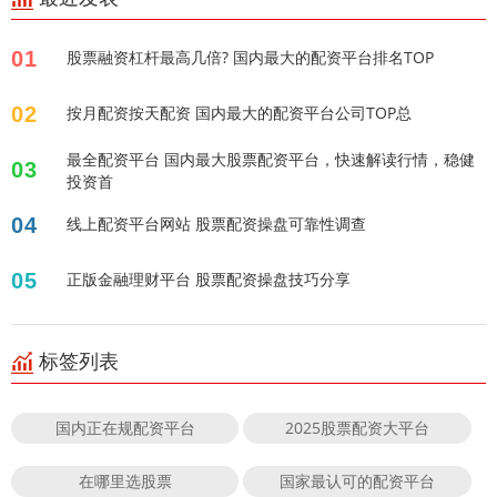
01
股票融资杠杆最高几倍? 国内最大的配资平台排名TOP
02
按月配资按天配资 国内最大的配资平台公司TOP总
最全配资平台 国内最大股票配资平台，快速解读行情，稳健
03
投资首
04
线上配资平台网站 股票配资操盘可靠性调查
05
正版金融理财平台 股票配资操盘技巧分享
标签列表
国内正在规配资平台
2025股票配资大平台
在哪里选股票
国家最认可的配资平台