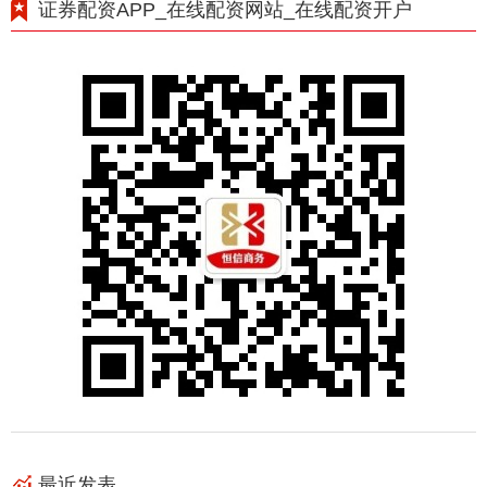
证券配资APP_在线配资网站_在线配资开户
最近发表