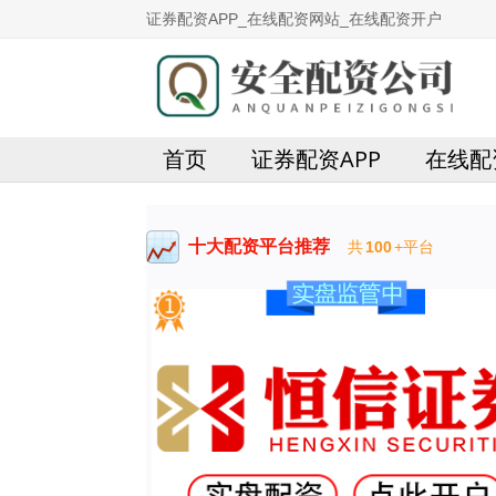
证券配资APP_在线配资网站_在线配资开户
首页
证券配资APP
在线配
十大配资平台推荐
共
100
+平台