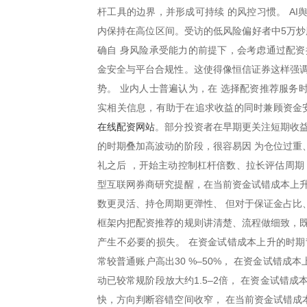
杆工具的边界，并形成可持续 的风控习惯。 AI
内保持在高位区间。受访的低风险偏好者中5万炒
确自 身风险承受能力的前提下，会考虑通过配资
金安全与平台合规性。这使得像恒信证券这样强调
势。 业内人士普遍认为，在 选择配资推荐服务
实相关信息，有助于在追求收益的同时兼顾资金安
在线配资网站
。部分投资者在早期更关注短期收益
的时期叠加高波动的阶段，很容易因 为仓位过重
礼之后 ，开始主动控制杠杆倍数、拉长评估周期
型互联网券商研究提醒，在当前资金试错成本上升
数更灵活、持仓周期更弹性、 但对于保证金占比
框架内把配资推荐的规则讲清楚、流程做细致，既
产生不必要的损失。 在资金试错成本上升的时期
常较普通账户高出30 %–50%， 在资金试错成
动已较常规阶段放大约1.5–2倍， 在资金试错
快，方向判断容错空间收窄， 在当前资金试错成