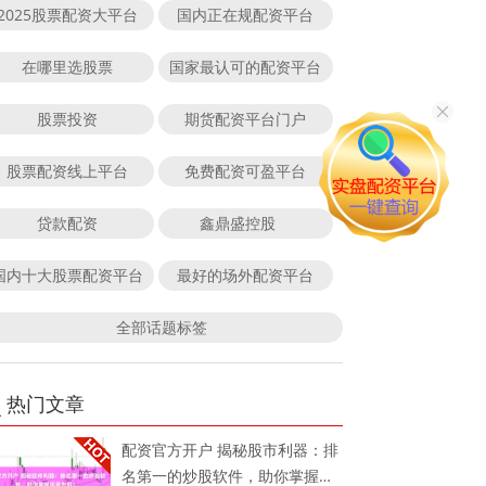
2025股票配资大平台
国内正在规配资平台
在哪里选股票
国家最认可的配资平台
股票投资
期货配资平台门户
股票配资线上平台
免费配资可盈平台
贷款配资
鑫鼎盛控股
国内十大股票配资平台
最好的场外配资平台
全部话题标签
热门文章
配资官方开户 揭秘股市利器：排
名第一的炒股软件，助你掌握投