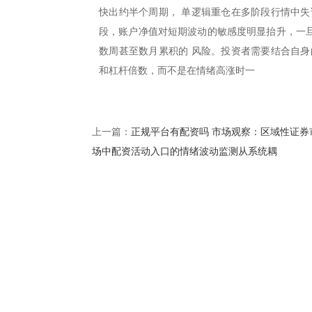
快出约半个周期， 单逻辑重仓在多阶段行情中失
段，账户净值对短期波动的敏感度明显抬升，一旦
数周甚至数月累积的 风险。投资者需要结合自身
和杠杆倍数，而不是在情绪高涨时一
正规平台有配资吗 市场观察：区域性证券
上一篇：
场中配资活动入口的情绪波动监测从系统耦