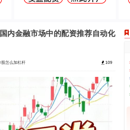
年国内金融市场中的配资推荐自动化
炒股怎么加杠杆
109