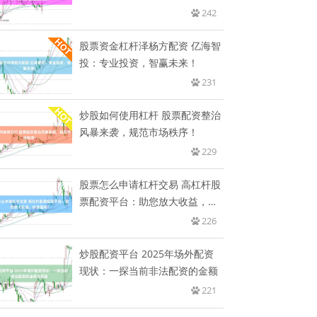
资
242
股票资金杠杆泽杨方配资 亿海智
投：专业投资，智赢未来！
231
炒股如何使用杠杆 股票配资整治
风暴来袭，规范市场秩序！
229
股票怎么申请杠杆交易 高杠杆股
票配资平台：助您放大收益，快
速
226
炒股配资平台 2025年场外配资
现状：一探当前非法配资的金额
221