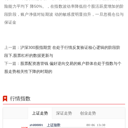
险能力平均下 降50%。，在指数波动率降低但个股活跃度增加的阶
段阶段，账户净值对短期波 动的敏感度明显抬升，一旦忽视仓位与
保证金
沪深300股指期货 在处于行情反复验证核心逻辑的阶段阶
上一篇：
段下,股票杠杆的数据更新与
股票配资惠管钱 偏好逆向交易的账户群体在处于指数与个
下一篇：
股走势相关性下降的时期的
行情指数
上证走势
深证走势
创业走势