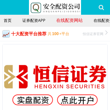
在线配资网站
首页
证券配资APP
在线配资
十大配资平台推荐
恒信证券官网
共
100
+平台