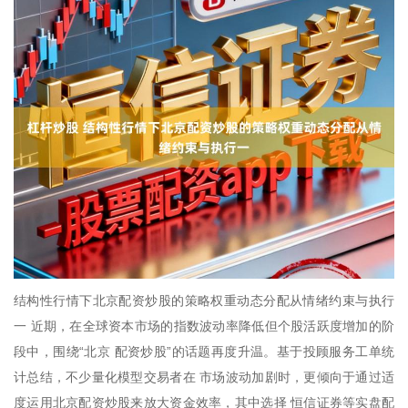
结构性行情下北京配资炒股的策略权重动态分配从情绪约束与执行
一 近期，在全球资本市场的指数波动率降低但个股活跃度增加的阶
段中，围绕“北京 配资炒股”的话题再度升温。基于投顾服务工单统
计总结，不少量化模型交易者在 市场波动加剧时，更倾向于通过适
度运用北京配资炒股来放大资金效率，其中选择 恒信证券等实盘配