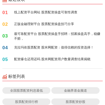
01
线上配资平台网站 股票配资操盘可靠性调查
02
正版金融理财平台 股票配资操盘技巧分享
最可靠配资平台 股票配资操盘手招聘：招募操盘高手，稳赚
03
不赔，
04
克拉玛依股票配资 股米网配资：值得信赖的投资选择！
05
配资爆仓还用还吗 股米网配资用户数量调查结果揭晓
标签列表
全国股票配资利息最低
金融界基金频道
股票配资排行榜
股票配资炒股