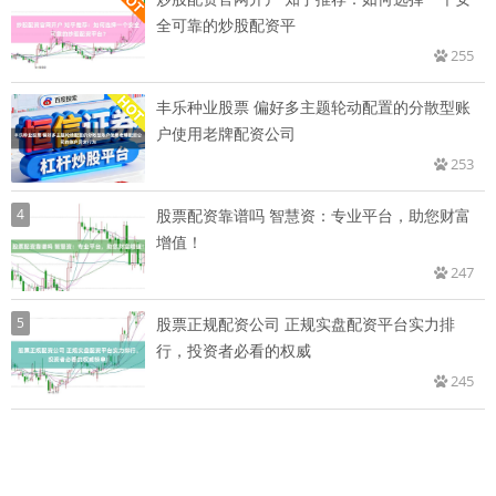
全可靠的炒股配资平
255
丰乐种业股票 偏好多主题轮动配置的分散型账
户使用老牌配资公司
253
4
股票配资靠谱吗 智慧资：专业平台，助您财富
增值！
247
5
股票正规配资公司 正规实盘配资平台实力排
行，投资者必看的权威
245