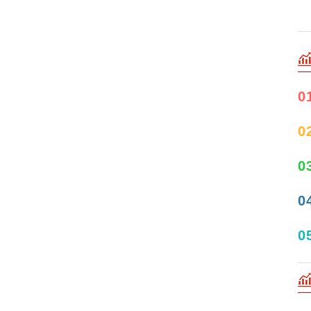
0
0
0
0
0