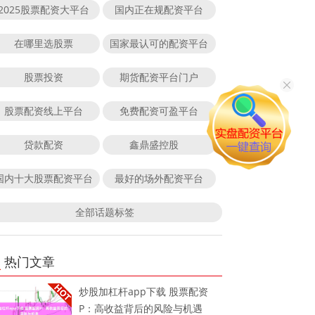
2025股票配资大平台
国内正在规配资平台
在哪里选股票
国家最认可的配资平台
股票投资
期货配资平台门户
股票配资线上平台
免费配资可盈平台
贷款配资
鑫鼎盛控股
国内十大股票配资平台
最好的场外配资平台
全部话题标签
热门文章
炒股加杠杆app下载 股票配资
P：高收益背后的风险与机遇